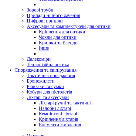
Зорові труби
Прилади нічного бачення
Цифрові приціли
Аксесуари та комплектуючи для оптики
Кріплення для оптики
Чохли для оптики
Кришки та бленди
Інше
Далекоміри
Тепловізійна оптика
Спорядження та екіпірування
Тактичне спорядження
Бронежилети
Рюкзаки та сумки
Кобури для пістолетів
Ліхтарі та аксесуари
Ліхтарі ручні та тактичні
Налобні ліхтарі
Кемпінгові ліхтарі
Кріплення ліхтарів
Елементи живлення
Окуляри