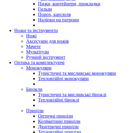
Пижи, контейнери, прокладки
Гильзи
Порох, капсюля
Наліпки на патрони
Ножи та інструменти
Ножі
Аксесуари для ножів
Мачете
Мультітули
Ручний інструмент
Оптика та комплектуючі
Монокуляри
Туристичні та мисливські монокуляри
Тепловізійні монокуляри
Бінокли
Туристичні та мисливські біноклі
Тепловізійні біноклі
Приціли
Оптичні приціли
Коліматорні приціли
Діоптричні приціли
Тепловізійні приціли