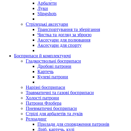
Арбалети
Луки
Slingshots
Стрілецькі аксесуари
Транспортування та зберігання
Чистка та догляд за зброєю
Аксесуари для полювання
Аксесуари для спорту
Боєприпаси й комплектуючі
Гладкоствольні боєприпаси
Дробові патрони
Картечь
Кулеві патрони
Нарізні боєприпаси
Травматичні та газові боєприпаси
Холості патрони
Патрони Флобера
Пневматичні боєприпаси
Стрілі для арбалетів та луків
Релоадинг
Прилади для спорядження патронів
Дріб, картечь, кулі