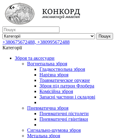
Пошук
+380675672488, +380995672488
Категорії
Зброя та аксесуари
Вогнепальна зброя
Гладкоствольна зброя
Нарізна зброя
Травматическое оружие
Зброя під патрон Флобера
Комісійна зброя
Запасні частини і складові
Пневматична зброя
Пневматичні пістолети
Пневматичні гвінтівки
Сигнально-шумова зброя
Метальна зброя