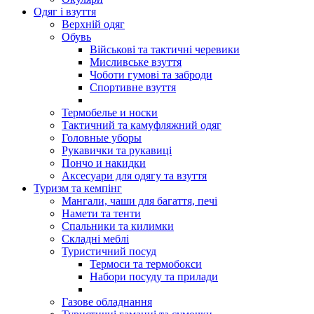
Одяг і взуття
Верхній одяг
Обувь
Військові та тактичні черевики
Мисливське взуття
Чоботи гумові та заброди
Спортивне взуття
Термобелье и носки
Тактичний та камуфляжний одяг
Головные уборы
Рукавички та рукавиці
Пончо и накидки
Аксесуари для одягу та взуття
Туризм та кемпінг
Мангали, чаши для багаття, печі
Намети та тенти
Спальники та килимки
Складні меблі
Туристичний посуд
Термоси та термобокси
Набори посуду та прилади
Газове обладнання