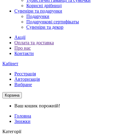
Туристичні гаманці та сумочки
Корисні дрібниці
Сувеніри та подарунки
Подарунки
Подарункові сертифікаты
Сувеніри та декор
Акції
Оплата та доставка
Про нас
Контакти
Кабінет
Реєстрація
Авторизація
Вибране
Корзина
Ваш кошик порожній!
Головна
Знижки
Категорії