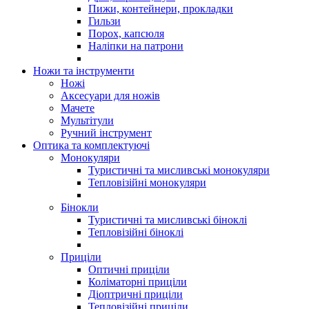
Пижи, контейнери, прокладки
Гильзи
Порох, капсюля
Наліпки на патрони
Ножи та інструменти
Ножі
Аксесуари для ножів
Мачете
Мультітули
Ручний інструмент
Оптика та комплектуючі
Монокуляри
Туристичні та мисливські монокуляри
Тепловізійні монокуляри
Бінокли
Туристичні та мисливські біноклі
Тепловізійні біноклі
Приціли
Оптичні приціли
Коліматорні приціли
Діоптричні приціли
Тепловізійні приціли