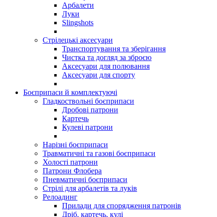
Арбалети
Луки
Slingshots
Стрілецькі аксесуари
Транспортування та зберігання
Чистка та догляд за зброєю
Аксесуари для полювання
Аксесуари для спорту
Боєприпаси й комплектуючі
Гладкоствольні боєприпаси
Дробові патрони
Картечь
Кулеві патрони
Нарізні боєприпаси
Травматичні та газові боєприпаси
Холості патрони
Патрони Флобера
Пневматичні боєприпаси
Стрілі для арбалетів та луків
Релоадинг
Прилади для спорядження патронів
Дріб, картечь, кулі