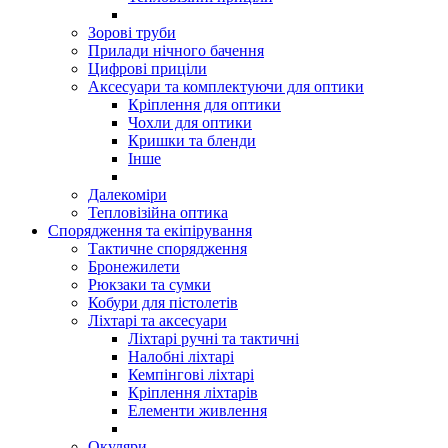
Зорові труби
Прилади нічного бачення
Цифрові приціли
Аксесуари та комплектуючи для оптики
Кріплення для оптики
Чохли для оптики
Кришки та бленди
Інше
Далекоміри
Тепловізійна оптика
Спорядження та екіпірування
Тактичне спорядження
Бронежилети
Рюкзаки та сумки
Кобури для пістолетів
Ліхтарі та аксесуари
Ліхтарі ручні та тактичні
Налобні ліхтарі
Кемпінгові ліхтарі
Кріплення ліхтарів
Елементи живлення
Окуляри