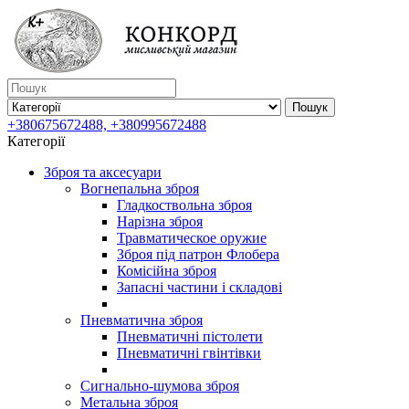
Пошук
+380675672488, +380995672488
Категорії
Зброя та аксесуари
Вогнепальна зброя
Гладкоствольна зброя
Нарізна зброя
Травматическое оружие
Зброя під патрон Флобера
Комісійна зброя
Запасні частини і складові
Пневматична зброя
Пневматичні пістолети
Пневматичні гвінтівки
Сигнально-шумова зброя
Метальна зброя