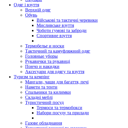
Одяг і взуття
Верхній одяг
Обувь
Військові та тактичні черевики
Мисливське взуття
Чоботи гумові та заброди
Спортивне взуття
Термобелье и носки
Тактичний та камуфляжний одяг
Головные уборы
Рукавички та рукавиці
Пончо и накидки
Аксесуари для одягу та взуття
Туризм та кемпінг
Мангали, чаши для багаття, печі
Намети та тенти
Спальники та килимки
Складні меблі
Туристичний посуд
Термоси та термобокси
Набори посуду та прилади
Газове обладнання