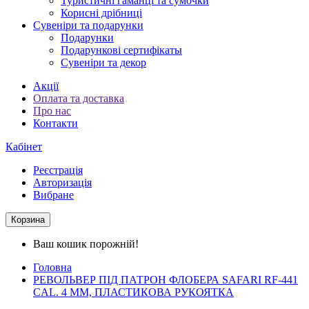
Туристичні гаманці та сумочки
Корисні дрібниці
Сувеніри та подарунки
Подарунки
Подарункові сертифікаты
Сувеніри та декор
Акції
Оплата та доставка
Про нас
Контакти
Кабінет
Реєстрація
Авторизація
Вибране
Корзина
Ваш кошик порожній!
Головна
РЕВОЛЬВЕР ПІД ПАТРОН ФЛОБЕРА SAFARI RF-441
CAL. 4 ММ, ПЛАСТИКОВА РУКОЯТКА