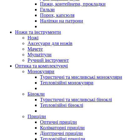
Пижи, контейнери, прокладки
Гильзи
Порох, капсюля
Наліпки на патрони
Ножи та інструменти
Ножі
Аксесуари для ножів
Мачете
Мультітули
Ручний інструмент
Оптика та комплектуючі
Монокуляри
Туристичні та мисливські монокуляри
Тепловізійні монокуляри
Бінокли
Туристичні та мисливські біноклі
Тепловізійні біноклі
Приціли
Оптичні приціли
Коліматорні приціли
Діоптричні приціли
Тепловізійні приціли