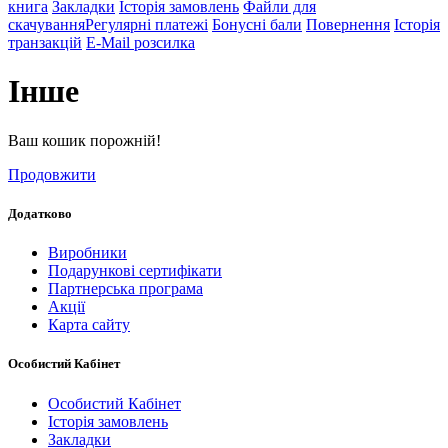
книга
Закладки
Історія замовлень
Файли для
скачування
Регулярні платежі
Бонусні бали
Повернення
Історія
транзакцій
E-Mail розсилка
Інше
Ваш кошик порожній!
Продовжити
Додатково
Виробники
Подарункові сертифікати
Партнерська програма
Акції
Карта сайту
Особистий Кабінет
Особистий Кабінет
Історія замовлень
Закладки