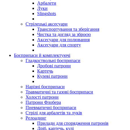
Арбалети
Луки
Slingshots
Стрілецькі аксесуари
Транспортування та зберігання
Чистка та догляд за зброєю
Аксесуари для полювання
Аксесуари для спорту
Боєприпаси й комплектуючі
Гладкоствольні боєприпаси
Дробові патрони
Картечь
Кулеві патрони
Нарізні боєприпаси
Травматичні та газові боєприпаси
Холості патрони
Патрони Флобера
Пневматичні боєприпаси
Стрілі для арбалетів та луків
Релоадинг
Прилади для спорядження патронів
Дріб, картечь, кулі