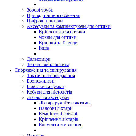
Зорові труби
Прилади нічного бачення
Цифрові приціли
Аксесуари та комплектуючи для оптики
Кріплення для оптики
Чохли для оптики
Кришки та бленди
Інше
Далекоміри
Тепловізійна оптика
Спорядження та екіпірування
Тактичне спорядження
Бронежилети
Рюкзаки та сумки
Кобури для пістолетів
Ліхтарі та аксесуари
Ліхтарі ручні та тактичні
Налобні ліхтарі
Кемпінгові ліхтарі
Кріплення ліхтарів
Елементи живлення
Окуляри