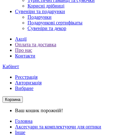
Туристичні гаманці та сумочки
Корисні дрібниці
Сувеніри та подарунки
Подарунки
Подарункові сертифікаты
Сувеніри та декор
Акції
Оплата та доставка
Про нас
Контакти
Кабінет
Реєстрація
Авторизація
Вибране
Корзина
Ваш кошик порожній!
Головна
Аксесуари та комплектуючи для оптики
Інше