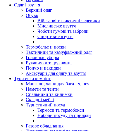
Одяг і взуття
Верхній одяг
Обувь
Військові та тактичні черевики
Мисливське взуття
Чоботи гумові та заброди
Спортивне взуття
Термобелье и носки
Тактичний та камуфляжний одяг
Головные уборы
Рукавички та рукавиці
Пончо и накидки
Аксесуари для одягу та взуття
Туризм та кемпінг
Мангали, чаши для багаття, печі
Намети та тенти
Спальники та килимки
Складні меблі
Туристичний посуд
Термоси та термобокси
Набори посуду та прилади
Газове обладнання