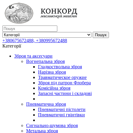
Пошук
+380675672488, +380995672488
Категорії
Зброя та аксесуари
Вогнепальна зброя
Гладкоствольна зброя
Нарізна зброя
Травматическое оружие
Зброя під патрон Флобера
Комісійна зброя
Запасні частини і складові
Пневматична зброя
Пневматичні пістолети
Пневматичні гвінтівки
Сигнально-шумова зброя
Метальна зброя