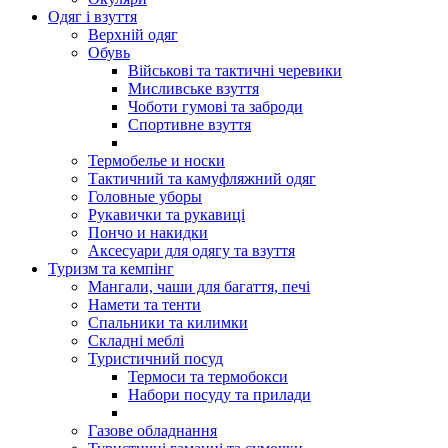
Одяг і взуття
Верхній одяг
Обувь
Військові та тактичні черевики
Мисливське взуття
Чоботи гумові та заброди
Спортивне взуття
Термобелье и носки
Тактичний та камуфляжний одяг
Головные уборы
Рукавички та рукавиці
Пончо и накидки
Аксесуари для одягу та взуття
Туризм та кемпінг
Мангали, чаши для багаття, печі
Намети та тенти
Спальники та килимки
Складні меблі
Туристичний посуд
Термоси та термобокси
Набори посуду та прилади
Газове обладнання