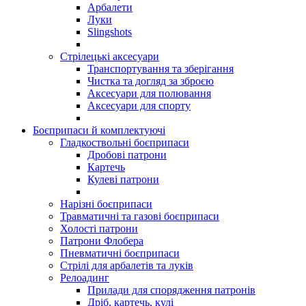
Арбалети
Луки
Slingshots
Стрілецькі аксесуари
Транспортування та зберігання
Чистка та догляд за зброєю
Аксесуари для полювання
Аксесуари для спорту
Боєприпаси й комплектуючі
Гладкоствольні боєприпаси
Дробові патрони
Картечь
Кулеві патрони
Нарізні боєприпаси
Травматичні та газові боєприпаси
Холості патрони
Патрони Флобера
Пневматичні боєприпаси
Стрілі для арбалетів та луків
Релоадинг
Прилади для спорядження патронів
Дріб, картечь, кулі