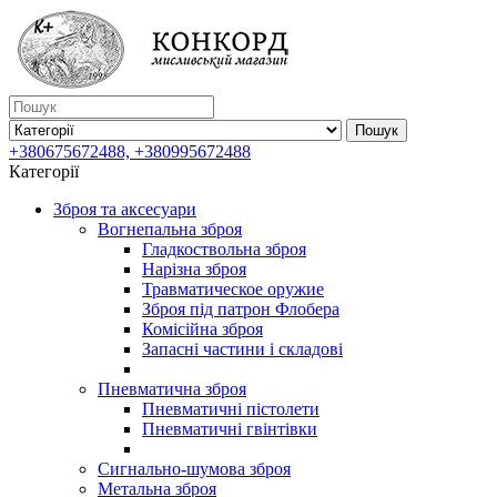
Пошук
+380675672488, +380995672488
Категорії
Зброя та аксесуари
Вогнепальна зброя
Гладкоствольна зброя
Нарізна зброя
Травматическое оружие
Зброя під патрон Флобера
Комісійна зброя
Запасні частини і складові
Пневматична зброя
Пневматичні пістолети
Пневматичні гвінтівки
Сигнально-шумова зброя
Метальна зброя