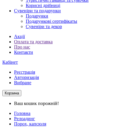
Туристичні гаманці та сумочки
Корисні дрібниці
Сувеніри та подарунки
Подарунки
Подарункові сертифікаты
Сувеніри та декор
Акції
Оплата та доставка
Про нас
Контакти
Кабінет
Реєстрація
Авторизація
Вибране
Корзина
Ваш кошик порожній!
Головна
Релоадинг
Порох, капсюля