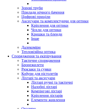
Зорові труби
Прилади нічного бачення
Цифрові приціли
Аксесуари та комплектуючи для оптики
Кріплення для оптики
Чохли для оптики
Кришки та бленди
Інше
Далекоміри
Тепловізійна оптика
Спорядження та екіпірування
Тактичне спорядження
Бронежилети
Рюкзаки та сумки
Кобури для пістолетів
Ліхтарі та аксесуари
Ліхтарі ручні та тактичні
Налобні ліхтарі
Кемпінгові ліхтарі
Кріплення ліхтарів
Елементи живлення
Окуляри