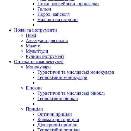
Пижи, контейнери, прокладки
Гильзи
Порох, капсюля
Наліпки на патрони
Ножи та інструменти
Ножі
Аксесуари для ножів
Мачете
Мультітули
Ручний інструмент
Оптика та комплектуючі
Монокуляри
Туристичні та мисливські монокуляри
Тепловізійні монокуляри
Бінокли
Туристичні та мисливські біноклі
Тепловізійні біноклі
Приціли
Оптичні приціли
Коліматорні приціли
Діоптричні приціли
Тепловізійні приціли