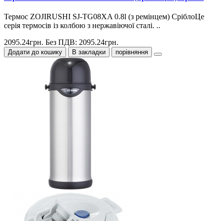
Термос ZOJIRUSHI SJ-TG08XA 0.8l (з ремінцем) СріблоЦе
серія термосів із колбою з нержавіючої сталі. ..
2095.24грн.
Без ПДВ: 2095.24грн.
Додати до кошику
В закладки
порівняння