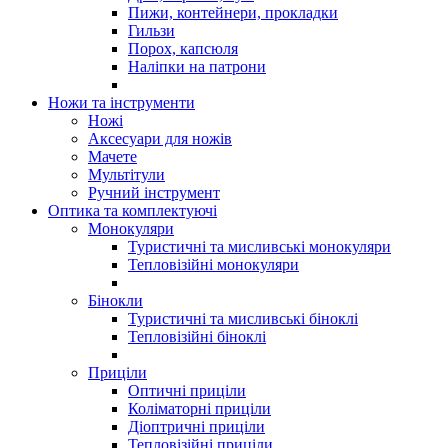
Пижи, контейнери, прокладки
Гильзи
Порох, капсюля
Наліпки на патрони
Ножи та інструменти
Ножі
Аксесуари для ножів
Мачете
Мультітули
Ручний інструмент
Оптика та комплектуючі
Монокуляри
Туристичні та мисливські монокуляри
Тепловізійні монокуляри
Бінокли
Туристичні та мисливські біноклі
Тепловізійні біноклі
Приціли
Оптичні приціли
Коліматорні приціли
Діоптричні приціли
Тепловізійні приціли