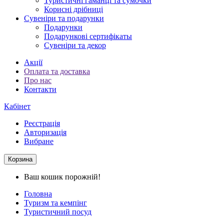
Туристичні гаманці та сумочки
Корисні дрібниці
Сувеніри та подарунки
Подарунки
Подарункові сертифікаты
Сувеніри та декор
Акції
Оплата та доставка
Про нас
Контакти
Кабінет
Реєстрація
Авторизація
Вибране
Корзина
Ваш кошик порожній!
Головна
Туризм та кемпінг
Туристичний посуд