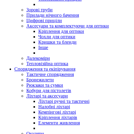
Зорові труби
Прилади нічного бачення
Цифрові приціли
Аксесуари та комплектуючи для оптики
Кріплення для оптики
Чохли для оптики
Кришки та бленди
Інше
Далекоміри
Тепловізійна оптика
Спорядження та екіпірування
Тактичне спорядження
Бронежилети
Рюкзаки та сумки
Кобури для пістолетів
Ліхтарі та аксесуари
Ліхтарі ручні та тактичні
Налобні ліхтарі
Кемпінгові ліхтарі
Кріплення ліхтарів
Елементи живлення
Окуляри