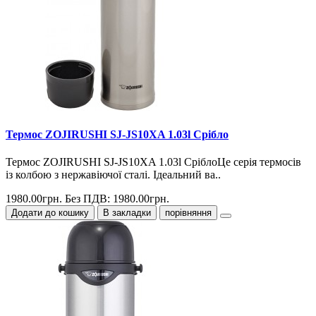
Термос ZOJIRUSHI SJ-JS10XA 1.03l Срібло
Термос ZOJIRUSHI SJ-JS10XA 1.03l СріблоЦе серія термосів
із колбою з нержавіючої сталі. Ідеальний ва..
1980.00грн.
Без ПДВ: 1980.00грн.
Додати до кошику
В закладки
порівняння