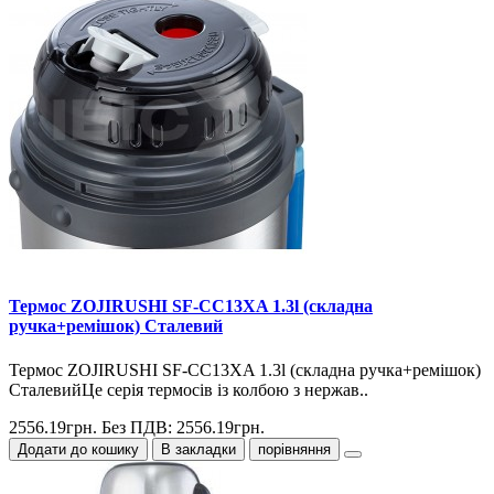
Термос ZOJIRUSHI SF-CС13ХA 1.3l (складна
ручка+ремішок) Сталевий
Термос ZOJIRUSHI SF-CС13ХA 1.3l (складна ручка+ремішок)
СталевийЦе серія термосів із колбою з нержав..
2556.19грн.
Без ПДВ: 2556.19грн.
Додати до кошику
В закладки
порівняння