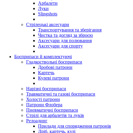
Арбалети
Луки
Slingshots
Стрілецькі аксесуари
Транспортування та зберігання
Чистка та догляд за зброєю
Аксесуари для полювання
Аксесуари для спорту
Боєприпаси й комплектуючі
Гладкоствольні боєприпаси
Дробові патрони
Картечь
Кулеві патрони
Нарізні боєприпаси
Травматичні та газові боєприпаси
Холості патрони
Патрони Флобера
Пневматичні боєприпаси
Стрілі для арбалетів та луків
Релоадинг
Прилади для спорядження патронів
Дріб, картечь, кулі