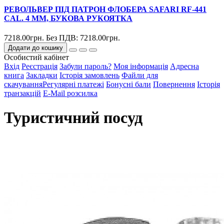
РЕВОЛЬВЕР ПІД ПАТРОН ФЛОБЕРА SAFARI RF-441
CAL. 4 ММ, БУКОВА РУКОЯТКА
7218.00грн.
Без ПДВ: 7218.00грн.
Додати до кошику
Особистий кабінет
Вхід
Реєстрація
Забули пароль?
Моя інформація
Адресна
книга
Закладки
Історія замовлень
Файли для
скачування
Регулярні платежі
Бонусні бали
Повернення
Історія
транзакцій
E-Mail розсилка
Туристичний посуд