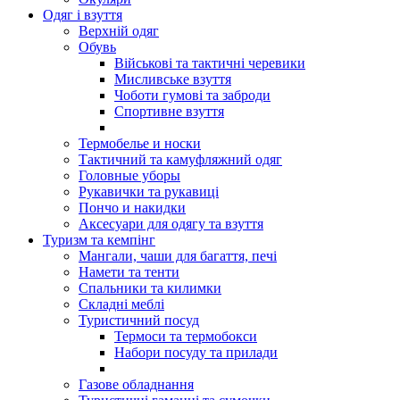
Одяг і взуття
Верхній одяг
Обувь
Військові та тактичні черевики
Мисливське взуття
Чоботи гумові та заброди
Спортивне взуття
Термобелье и носки
Тактичний та камуфляжний одяг
Головные уборы
Рукавички та рукавиці
Пончо и накидки
Аксесуари для одягу та взуття
Туризм та кемпінг
Мангали, чаши для багаття, печі
Намети та тенти
Спальники та килимки
Складні меблі
Туристичний посуд
Термоси та термобокси
Набори посуду та прилади
Газове обладнання