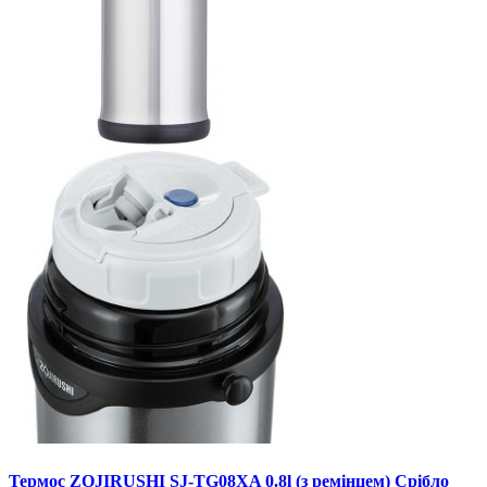
Термос ZOJIRUSHI SJ-TG08XA 0.8l (з ремінцем) Срібло