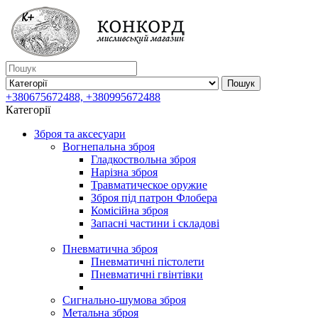
Пошук
+380675672488, +380995672488
Категорії
Зброя та аксесуари
Вогнепальна зброя
Гладкоствольна зброя
Нарізна зброя
Травматическое оружие
Зброя під патрон Флобера
Комісійна зброя
Запасні частини і складові
Пневматична зброя
Пневматичні пістолети
Пневматичні гвінтівки
Сигнально-шумова зброя
Метальна зброя