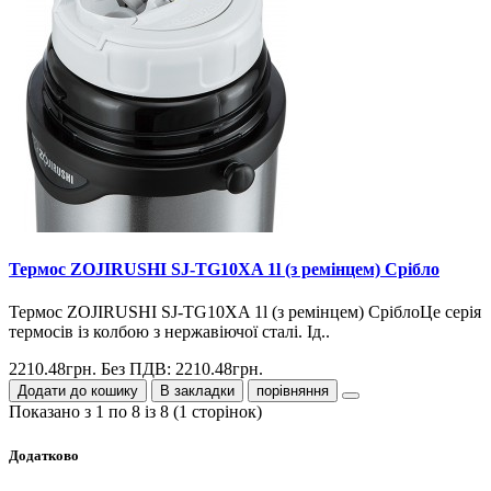
Термос ZOJIRUSHI SJ-TG10XA 1l (з ремінцем) Срібло
Термос ZOJIRUSHI SJ-TG10XA 1l (з ремінцем) СріблоЦе серія
термосів із колбою з нержавіючої сталі. Ід..
2210.48грн.
Без ПДВ: 2210.48грн.
Додати до кошику
В закладки
порівняння
Показано з 1 по 8 із 8 (1 сторінок)
Додатково