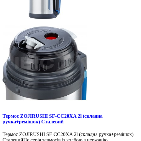
Термос ZOJIRUSHI SF-CС20XA 2l (складна
ручка+ремішок) Сталевий
Термос ZOJIRUSHI SF-CС20XA 2l (складна ручка+ремішок)
СталевийЦе серія термосів із колбою з нержавію..