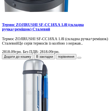
Термос ZOJIRUSHI SF-CС18XA 1.8l (складна
ручка+ремішок) Сталевий
Термос ZOJIRUSHI SF-CС18XA 1.8l (складна ручка+ремішок)
СталевийЦе серія термосів із колбою з нержав..
2818.09грн.
Без ПДВ: 2818.09грн.
Додати до кошику
В закладки
порівняння