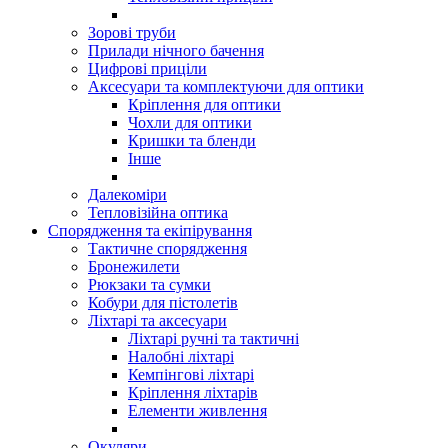
Зорові труби
Прилади нічного бачення
Цифрові приціли
Аксесуари та комплектуючи для оптики
Кріплення для оптики
Чохли для оптики
Кришки та бленди
Інше
Далекоміри
Тепловізійна оптика
Спорядження та екіпірування
Тактичне спорядження
Бронежилети
Рюкзаки та сумки
Кобури для пістолетів
Ліхтарі та аксесуари
Ліхтарі ручні та тактичні
Налобні ліхтарі
Кемпінгові ліхтарі
Кріплення ліхтарів
Елементи живлення
Окуляри