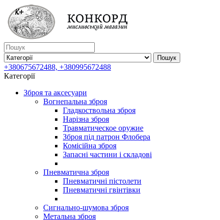
Пошук
+380675672488, +380995672488
Категорії
Зброя та аксесуари
Вогнепальна зброя
Гладкоствольна зброя
Нарізна зброя
Травматическое оружие
Зброя під патрон Флобера
Комісійна зброя
Запасні частини і складові
Пневматична зброя
Пневматичні пістолети
Пневматичні гвінтівки
Сигнально-шумова зброя
Метальна зброя