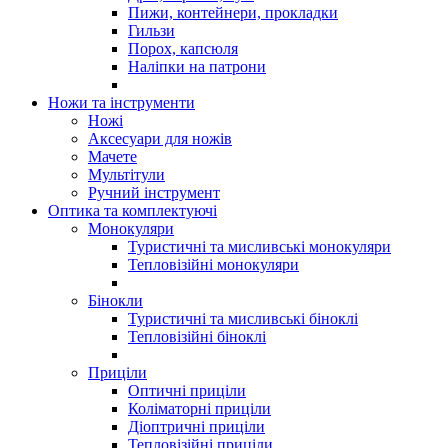
Пижи, контейнери, прокладки
Гильзи
Порох, капсюля
Наліпки на патрони
Ножи та інструменти
Ножі
Аксесуари для ножів
Мачете
Мультітули
Ручний інструмент
Оптика та комплектуючі
Монокуляри
Туристичні та мисливські монокуляри
Тепловізійні монокуляри
Бінокли
Туристичні та мисливські біноклі
Тепловізійні біноклі
Приціли
Оптичні приціли
Коліматорні приціли
Діоптричні приціли
Тепловізійні приціли