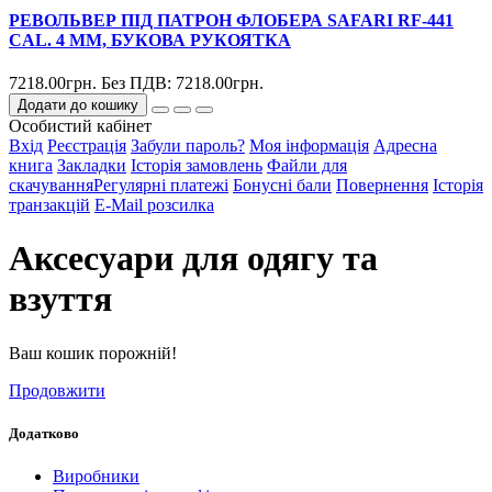
РЕВОЛЬВЕР ПІД ПАТРОН ФЛОБЕРА SAFARI RF-441
CAL. 4 ММ, БУКОВА РУКОЯТКА
7218.00грн.
Без ПДВ: 7218.00грн.
Додати до кошику
Особистий кабінет
Вхід
Реєстрація
Забули пароль?
Моя інформація
Адресна
книга
Закладки
Історія замовлень
Файли для
скачування
Регулярні платежі
Бонусні бали
Повернення
Історія
транзакцій
E-Mail розсилка
Аксесуари для одягу та
взуття
Ваш кошик порожній!
Продовжити
Додатково
Виробники