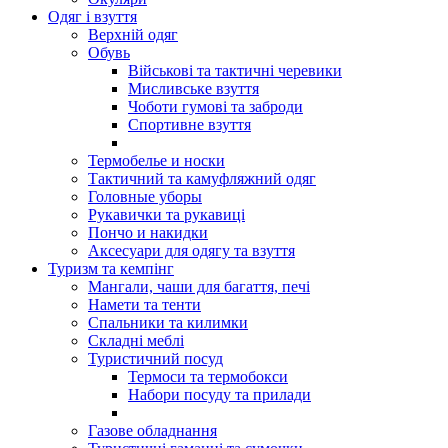
Одяг і взуття
Верхній одяг
Обувь
Військові та тактичні черевики
Мисливське взуття
Чоботи гумові та заброди
Спортивне взуття
Термобелье и носки
Тактичний та камуфляжний одяг
Головные уборы
Рукавички та рукавиці
Пончо и накидки
Аксесуари для одягу та взуття
Туризм та кемпінг
Мангали, чаши для багаття, печі
Намети та тенти
Спальники та килимки
Складні меблі
Туристичний посуд
Термоси та термобокси
Набори посуду та прилади
Газове обладнання