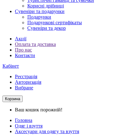
Туристичні гаманці та сумочки
Корисні дрібниці
Сувеніри та подарунки
Подарунки
Подарункові сертифікаты
Сувеніри та декор
Акції
Оплата та доставка
Про нас
Контакти
Кабінет
Реєстрація
Авторизація
Вибране
Корзина
Ваш кошик порожній!
Головна
Одяг і взуття
Аксесуари для одягу та взуття