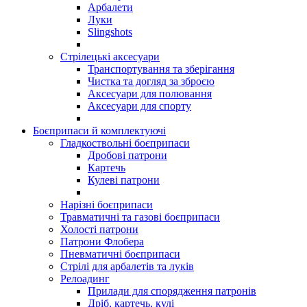
Арбалети
Луки
Slingshots
Стрілецькі аксесуари
Транспортування та зберігання
Чистка та догляд за зброєю
Аксесуари для полювання
Аксесуари для спорту
Боєприпаси й комплектуючі
Гладкоствольні боєприпаси
Дробові патрони
Картечь
Кулеві патрони
Нарізні боєприпаси
Травматичні та газові боєприпаси
Холості патрони
Патрони Флобера
Пневматичні боєприпаси
Стрілі для арбалетів та луків
Релоадинг
Прилади для спорядження патронів
Дріб, картечь, кулі