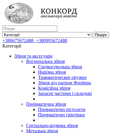
Пошук
+380675672488, +380995672488
Категорії
Зброя та аксесуари
Вогнепальна зброя
Гладкоствольна зброя
Нарізна зброя
Травматическое оружие
Зброя під патрон Флобера
Комісійна зброя
Запасні частини і складові
Пневматична зброя
Пневматичні пістолети
Пневматичні гвінтівки
Сигнально-шумова зброя
Метальна зброя