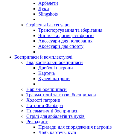
Арбалети
Луки
Slingshots
Стрілецькі аксесуари
Транспортування та зберігання
Чистка та догляд за зброєю
Аксесуари для полювання
Аксесуари для спорту
Боєприпаси й комплектуючі
Гладкоствольні боєприпаси
Дробові патрони
Картечь
Кулеві патрони
Нарізні боєприпаси
Травматичні та газові боєприпаси
Холості патрони
Патрони Флобера
Пневматичні боєприпаси
Стрілі для арбалетів та луків
Релоадинг
Прилади для спорядження патронів
Дріб, картечь, кулі