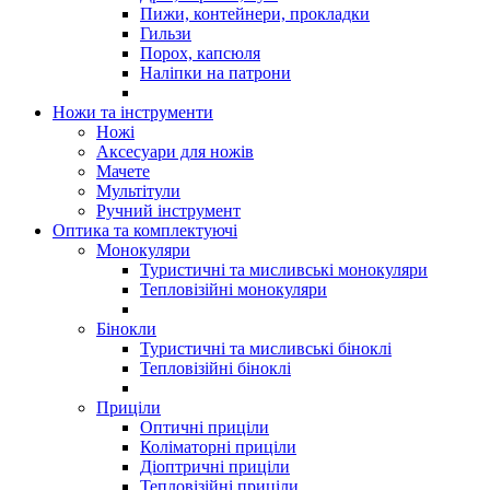
Пижи, контейнери, прокладки
Гильзи
Порох, капсюля
Наліпки на патрони
Ножи та інструменти
Ножі
Аксесуари для ножів
Мачете
Мультітули
Ручний інструмент
Оптика та комплектуючі
Монокуляри
Туристичні та мисливські монокуляри
Тепловізійні монокуляри
Бінокли
Туристичні та мисливські біноклі
Тепловізійні біноклі
Приціли
Оптичні приціли
Коліматорні приціли
Діоптричні приціли
Тепловізійні приціли