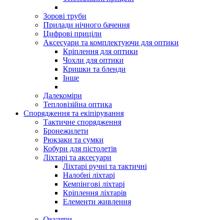
Зорові труби
Прилади нічного бачення
Цифрові приціли
Аксесуари та комплектуючи для оптики
Кріплення для оптики
Чохли для оптики
Кришки та бленди
Інше
Далекоміри
Тепловізійна оптика
Спорядження та екіпірування
Тактичне спорядження
Бронежилети
Рюкзаки та сумки
Кобури для пістолетів
Ліхтарі та аксесуари
Ліхтарі ручні та тактичні
Налобні ліхтарі
Кемпінгові ліхтарі
Кріплення ліхтарів
Елементи живлення
Окуляри