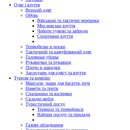
Одяг і взуття
Верхній одяг
Обувь
Військові та тактичні черевики
Мисливське взуття
Чоботи гумові та заброди
Спортивне взуття
Термобелье и носки
Тактичний та камуфляжний одяг
Головные уборы
Рукавички та рукавиці
Пончо и накидки
Аксесуари для одягу та взуття
Туризм та кемпінг
Мангали, чаши для багаття, печі
Намети та тенти
Спальники та килимки
Складні меблі
Туристичний посуд
Термоси та термобокси
Набори посуду та прилади
Газове обладнання