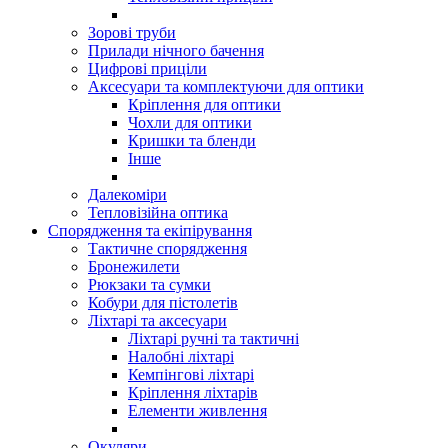
Зорові труби
Прилади нічного бачення
Цифрові приціли
Аксесуари та комплектуючи для оптики
Кріплення для оптики
Чохли для оптики
Кришки та бленди
Інше
Далекоміри
Тепловізійна оптика
Спорядження та екіпірування
Тактичне спорядження
Бронежилети
Рюкзаки та сумки
Кобури для пістолетів
Ліхтарі та аксесуари
Ліхтарі ручні та тактичні
Налобні ліхтарі
Кемпінгові ліхтарі
Кріплення ліхтарів
Елементи живлення
Окуляри