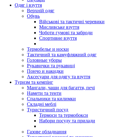
Одяг і взуття
Верхній одяг
Обувь
Військові та тактичні черевики
Мисливське взуття
Чоботи гумові та заброди
Спортивне взуття
Термобелье и носки
Тактичний та камуфляжний одяг
Головные уборы
Рукавички та рукавиці
Пончо и накидки
Аксесуари для одягу та взуття
Туризм та кемпінг
Мангали, чаши для багаття, печі
Намети та тенти
Спальники та килимки
Складні меблі
Туристичний посуд
Термоси та термобокси
Набори посуду та прилади
Газове обладнання