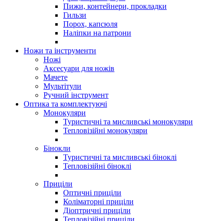
Пижи, контейнери, прокладки
Гильзи
Порох, капсюля
Наліпки на патрони
Ножи та інструменти
Ножі
Аксесуари для ножів
Мачете
Мультітули
Ручний інструмент
Оптика та комплектуючі
Монокуляри
Туристичні та мисливські монокуляри
Тепловізійні монокуляри
Бінокли
Туристичні та мисливські біноклі
Тепловізійні біноклі
Приціли
Оптичні приціли
Коліматорні приціли
Діоптричні приціли
Тепловізійні приціли