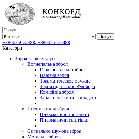
Пошук
+380675672488, +380995672488
Категорії
Зброя та аксесуари
Вогнепальна зброя
Гладкоствольна зброя
Нарізна зброя
Травматическое оружие
Зброя під патрон Флобера
Комісійна зброя
Запасні частини і складові
Пневматична зброя
Пневматичні пістолети
Пневматичні гвінтівки
Сигнально-шумова зброя
Метальна зброя