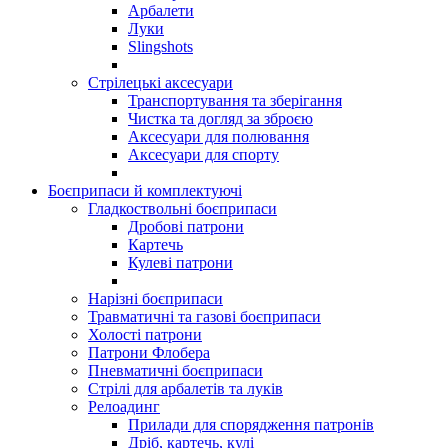
Арбалети
Луки
Slingshots
Стрілецькі аксесуари
Транспортування та зберігання
Чистка та догляд за зброєю
Аксесуари для полювання
Аксесуари для спорту
Боєприпаси й комплектуючі
Гладкоствольні боєприпаси
Дробові патрони
Картечь
Кулеві патрони
Нарізні боєприпаси
Травматичні та газові боєприпаси
Холості патрони
Патрони Флобера
Пневматичні боєприпаси
Стрілі для арбалетів та луків
Релоадинг
Прилади для спорядження патронів
Дріб, картечь, кулі